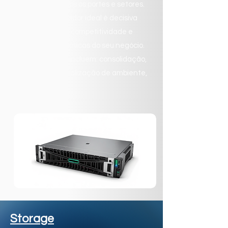
empresas de todos os portes e setores.
A escolha do servidor ideal é decisiva
para aumentar a competitividade e
modernizar as práticas do seu negócio.
Projetos comuns incluem: consolidação,
virtualização, atualização de ambiente,
VDI, entre outros.
Storage