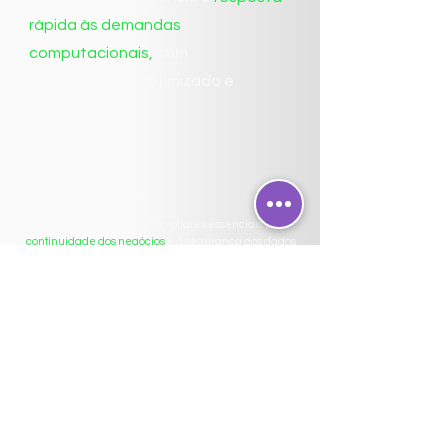
rápida às demandas
computacionais,
com
gerenciamento otimizado e
centralizado.
Backup e Recovery
Backup e a Recuperação são pilares essenciais para
a
continuidade dos negócios
e a segurança dos dados
empresariais.
Outra função importante do backup é se
proteger
contra
ataques ransomware.
​​
Blog
Confira todas as curiosidades do