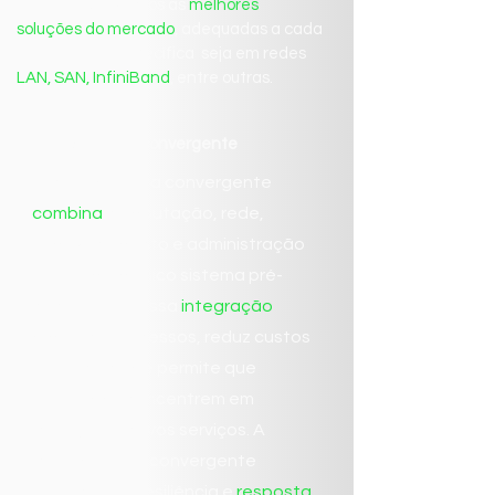
Para isso, utilizamos as
melhores
soluções do mercado
, adequadas a cada
necessidade específica seja em redes
LAN, SAN, InfiniBand
, entre outras.​
Infraestrutura convergente
A infraestrutura convergente
combina
computação, rede,
armazenamento e administração
de TI em um único sistema pré-
configurado. Essa
integração
simplifica processos, reduz custos
operacionais e permite que
equipes se concentrem em
inovação e novos serviços. A
infraestrutura convergente
oferece alta resiliência e
resposta