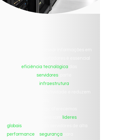
Servidores
Centralizar e processar informações em
uma rede de computadores é essencial
para a
eficiência tecnológica
das
empresas. Os
servidores
, parte
estratégica da
infraestrutura
,
impulsionam a produtividade e reduzem
custos operacionais.
Na RISC Technology, oferecemos
soluções em parceria com
líderes
globais
, entregando servidores de alta
performance
e
segurança
para