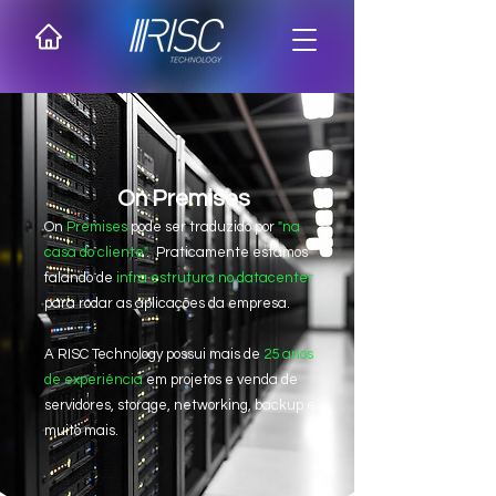
On Premises
On
Premises
pode ser traduzido por
"na
casa do cliente"
. Praticamente estamos
falando de
infra estrutura no datacenter
para rodar as aplicações da empresa.
A RISC Technology possui mais de
25 anos
de experiência
em projetos e venda de
servidores, storage, networking, backup e
muito mais.