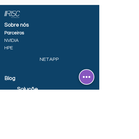
Sobre nós
Parceiros
NVIDIA
HPE
NETAPP
Blog
Soluçõe
s
Inteligência
Artificial
On
Premises
Green