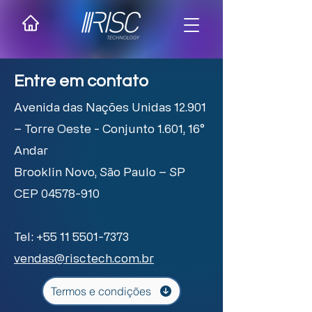
Entre em contato
Avenida das Nações Unidas 12.901
– Torre Oeste - Conjunto 1.601,
16°
Andar
Brooklin Novo,
São Paulo – SP
CEP
04578-910
Tel:
+55 11 5501-7373
vendas@risctech.com.br
Termos e condições