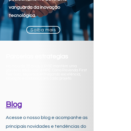
vanguarda da inovação
tecnológica.
Saiba mais
Parcerias estrategias
Há mais de 25 anos, a RISC mantém uma
parceria sólida com a HPE. Como Revenda First
Tier Gold, seguimos entregando excelência,
inovação e confiança em cada projeto.
Blog
Acesse o nosso blog e acompanhe as
principais novidades e tendências do