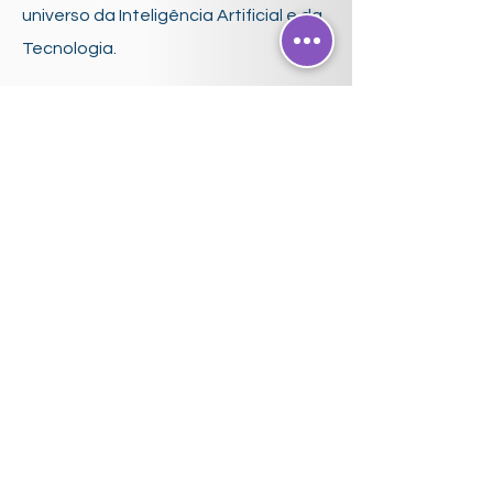
universo da Inteligência Artificial e da
Tecnologia.
Sobre nós
Parceiros
NVIDIA
HPE
NETAPP
Blog
Soluçõe
s
Inteligência
Artificial