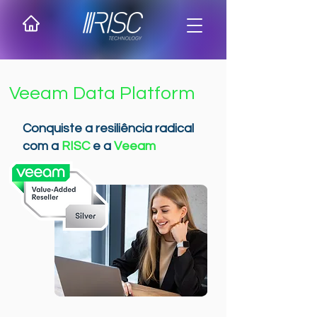
Veeam Data Platform
Conquiste a resiliência radical
com a
RISC
e a
Veeam