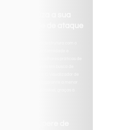
Reduza a sua
superfície de ataque
Fortaleça sua infraestrutura com o
Analisador de Conformidade e
Segurança e as melhores práticas de
dados, monitorando em busca de
erros e anomalias. O Visualizador de
Anomalias de E/S garante a menor
perda de dados possível, graças à
CDP da Veeam.
Recupere de