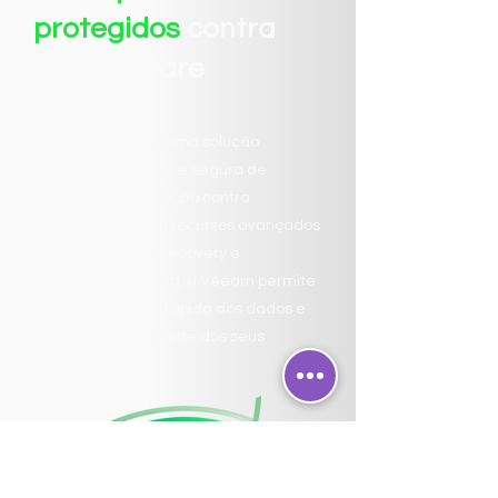
protegidos
contra
ransomware
A Veeam oferece uma solução
completa, eficiente e segura de
backup e recuperação contra
ransomware. Com recursos avançados
como Instant VM Recovery e
restauração segura, a Veeam permite
uma restauração rápida dos dados e
garante a integridade dos seus
arquivos.