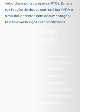
velocidade para cumprir os RTOs. Evite a
reinfecção de dados com análise YARA e
simplifique tarefas com documentação,
testes e verificações automatizados
Segurança
implacável
Novos recursos, como a detecção
antecipada de ameaças, integração
com SIEM e caça proativa às
ameaças, combinados com a
imutabilidade, a verificação de
backups e o acesso seguro da Veeam,
criam uma abordagem de segurança
robusta e implacável.