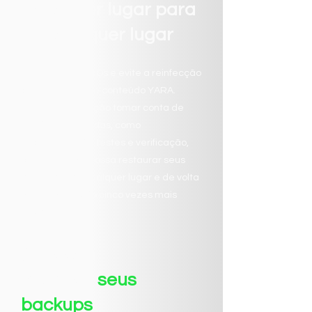
qualquer lugar para
qualquer lugar
Cumpra seus RTOs e evite a reinfecção
com a análise de conteúdo YARA.
Deixe a automação tomar conta de
tarefas demoradas, como
documentação, testes e verificação,
para que você possa restaurar seus
dados desde qualquer lugar e de volta
para a produção cinco vezes mais
rápido.
A Veeam
mantém
seus
backups