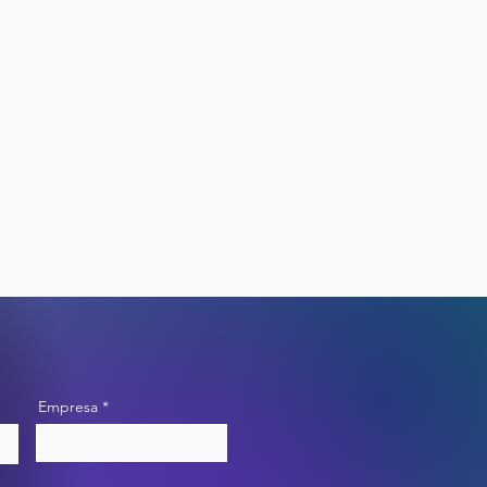
das em confiabilidade,
mento intensivo de dados
 para decisões mais ágeis e
Empresa