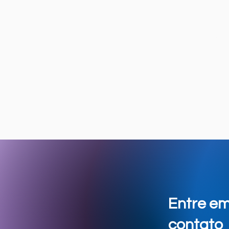
Óleo e Gás
Apoiamos o setor de óleo e g
escalabilidade e segurança.
sísmicos até a automação de
eficientes.
Entre e
contato