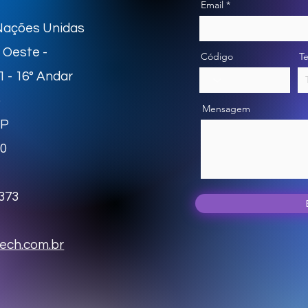
Email
Nações Unidas
e Oeste -
Código
T
1 - 16° Andar
o
Mensagem
SP
10
373
ech.com.br