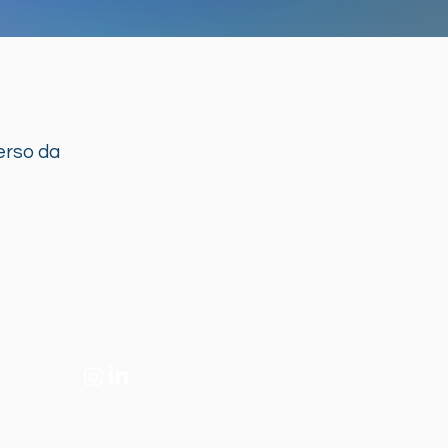
erso da
Fale conosco
+55 (11) 5501-7373