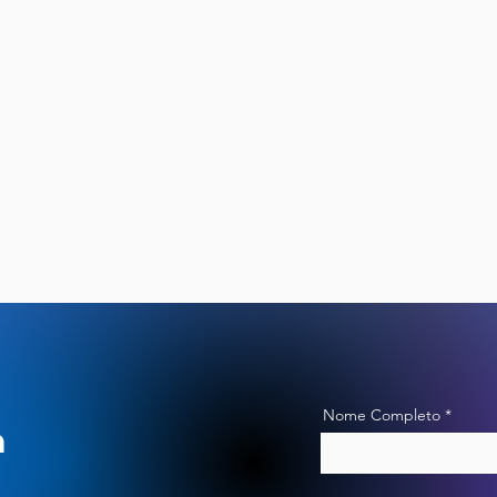
ás com soluções de TI de alta performance, foca
 Nossas tecnologias viabilizam desde o processa
 operações em ambientes extremos, contribuindo
Nome Completo
m