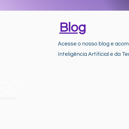
Blog
Acesse o nosso blog e acomp
Inteligência Artificial e da T
Sobre nós
So
Inte
Parceiros
NVIDIA
On 
HPE
Gre
NETAPP
VM 
Blog
Dat