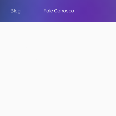
Blog
Fale Conosco
ho de oferecer
mpulsionam a
al de empresas em
heça os principais
tuamos: