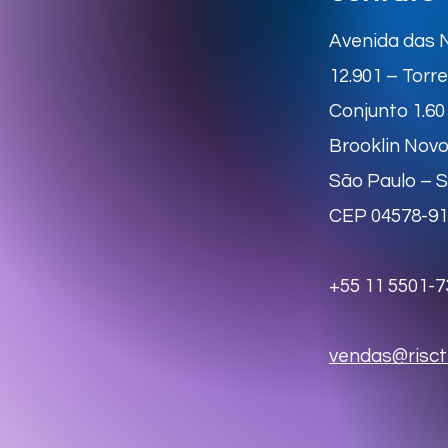
Avenida das 
12.901 – Torr
Conjunto 1.60
Brooklin Nov
São Paulo – 
CEP 04578-9
+55 11 5501-7
vendas@risct