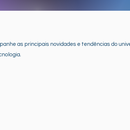
anhe as principais novidades e tendências do univ
ecnologia.
luções
Serviços
ligência Artificial
Renovação
Saúde
Premises
Óleo e Gás
en Lake
Educação
Morpheus Essentials
a Recovery