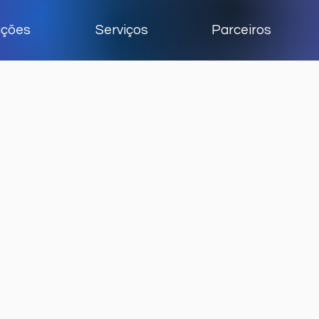
uções
Serviços
Parceiros
Na RISC, temos orgul
soluções de TI que i
transformação digit
diversos setores. Con
segmentos em que a