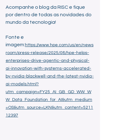
Acompanhe o blog da RISC e fique 
por dentro de todas as novidades do 
mundo da tecnologia!
Fonte e 
imagem:
https://www.hpe.com/us/en/news
room/press-release/2025/08/hpe-helps-
enterprises-drive-agentic-and-physical-
ai-innovation-with-systems-accelerated-
by-nvidia-blackwell-and-the-latest-nvidia-
ai-models.html?
utm_campaign=FY25_AI_GB_GD_WW_W
W_Data_Foundation_for_AI&utm_medium
=OS&utm_source=LKN&utm_content=5211
12397