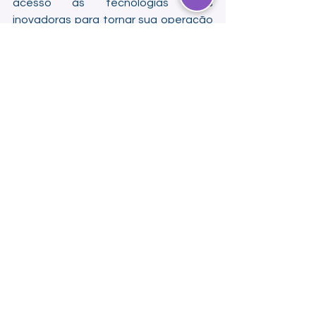
acesso às tecnologias mais 
inovadoras para tornar sua operação 
mais eficiente, segura e sustentável
.
 👉 Descubra como podemos ajudar: 
www.risctech.tech
Ver tudo
Posts recentes