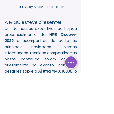
HPE Cray Supercomputador
A RISC esteve presente!
Um de nossos executivos participou 
presencialmente do 
HPE Discover 
2025
 e acompanhou de perto as 
principais novidades. Diversas 
informações técnicas compartilhadas 
neste conteúdo foram colhidas 
diretamente no evento, como os 
detalhes sobre o 
Alletra MP X10000
, o 
Alletra 4000
, a nova versão do 
CloudPhysics Plus
, o 
HPE Private Cloud 
AI
 e o supercomputador 
El Capitan
.
Essa presença reforça o compromisso 
da RISC com a 
atualização constante
, 
a 
excelência técnica
 e o 