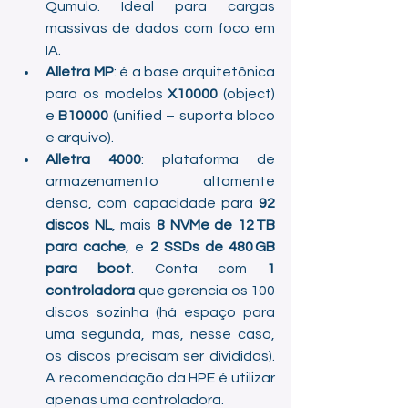
Qumulo. Ideal para cargas 
massivas de dados com foco em 
IA.
Alletra MP
: é a base arquitetônica 
para os modelos 
X10000
 (object) 
e 
B10000
 (unified – suporta bloco 
e arquivo).
Alletra 4000
: plataforma de 
armazenamento altamente 
densa, com capacidade para 
92 
discos NL
, mais 
8 NVMe de 12 TB 
para cache
, e 
2 SSDs de 480 GB 
para boot
. Conta com 
1 
controladora
 que gerencia os 100 
discos sozinha (há espaço para 
uma segunda, mas, nesse caso, 
os discos precisam ser divididos). 
A recomendação da HPE é utilizar 
apenas uma controladora.